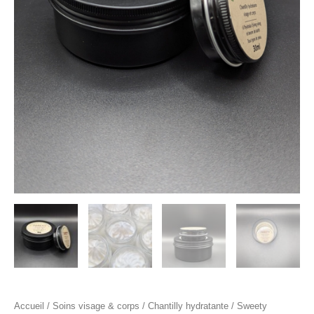
Accueil
/
Soins visage & corps
/
Chantilly hydratante
/ Sweety